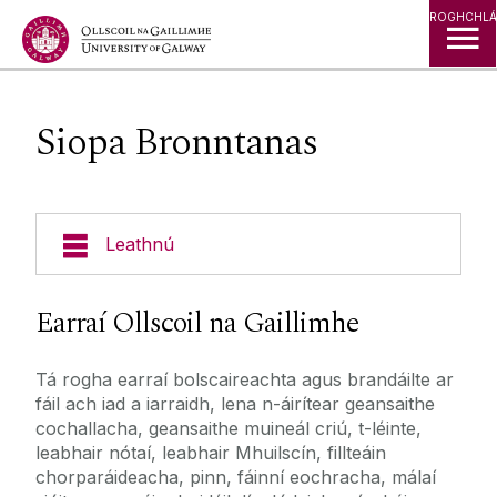
Léim go Ábhar
ROGHCHLÁ
Siopa Bronntanas
Leathnú
Nuacht & Imeachtaí
Earraí Ollscoil na Gaillimhe
Sárchaighdeán Taighde
Tá rogha earraí bolscaireachta agus brandáilte ar
fáil ach iad a iarraidh, lena n-áirítear geansaithe
Stair agus Oidhreacht
cochallacha, geansaithe muineál criú, t-léinte,
leabhair nótaí, leabhair Mhuilscín, fillteáin
chorparáideacha, pinn, fáinní eochracha, málaí
Tosaíochtaí Straitéiseacha