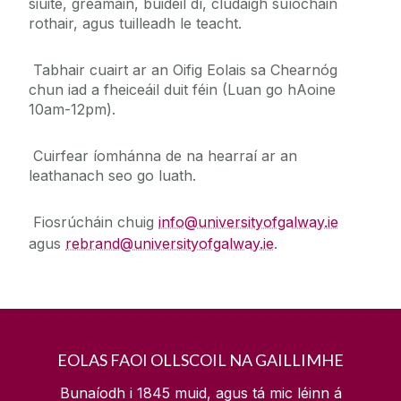
siúite, greamáin, buidéil dí, clúdaigh suíocháin
rothair, agus tuilleadh le teacht.
Ceannaireacht na hOllscoile
Tabhair cuairt ar an Oifig Eolais sa Chearnóg
chun iad a fheiceáil duit féin (Luan go hAoine
Folúntais
10am-12pm).
Déan teagmháil linn
Cuirfear íomhánna de na hearraí ar an
leathanach seo go luath.
Conas teacht orainn
Fiosrúcháin chuig
info@universityofgalway.ie
Straitéis 2020-2025
agus
rebrand@universityofgalway.ie
.
Oifig Preasa agus Faisnéise
Laethanta Oscailte
EOLAS FAOI OLLSCOIL NA GAILLIMHE
Fís 2020
Bunaíodh i 1845 muid, agus tá mic léinn á