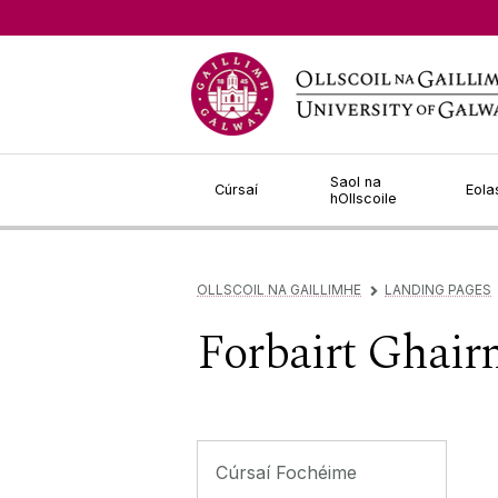
Léim go Ábhar
Saol na
Cúrsaí
Eola
hOllscoile
OLLSCOIL NA GAILLIMHE
LANDING PAGES
▻
Forbairt Ghair
Cúrsaí Fochéime