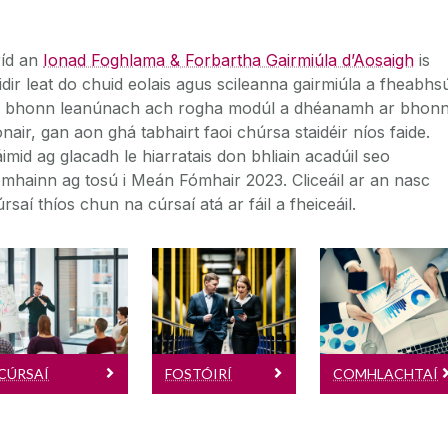
◅
▻
ríd an
Ionad Foghlama & Forbartha Gairmiúla d’Aosaigh
is
idir leat do chuid eolais agus scileanna gairmiúla a fheabhs
r bhonn leanúnach ach rogha modúl a dhéanamh ar bhon
nair, gan aon ghá tabhairt faoi chúrsa staidéir níos faide.
imid ag glacadh le hiarratais don bhliain acadúil seo
mhainn ag tosú i Meán Fómhair 2023. Cliceáil ar an nasc
rsaí thíos chun na cúrsaí atá ar fáil a fheiceáil.
Cúrsaí
Fostóirí
Comhlachtaí
Gairmiúla
Cuirtear cúrsaí
Conas
Eolas maidir le
nua ar fáil go
breisoiliúint a
creidiúnú CPD
rialta, seiceáil
chur ar do
CÚRSAÍ
FOSTÓIRÍ
COMHLACHTAÍ
do bhur mbaill
chun
lucht oibre
nuashonruithe
GAIRMIÚLA
a fheiceáil.