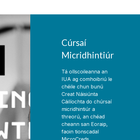
Cúrsaí
Micridhintiúr
Tá ollscoileanna an
IUA ag comhoibriú le
chéile chun bunú
Creat Náisiúnta
Cáilíochta do chúrsaí
micridhintiúr a
threorú, an chéad
cheann san Eoraip,
faoin tionscadal
MicroCreds.