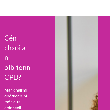
Cén
chaoi a
n-
oibríonn
CPD?
Mar ghairmí
gnóthach ní
mór duit
coinneáil