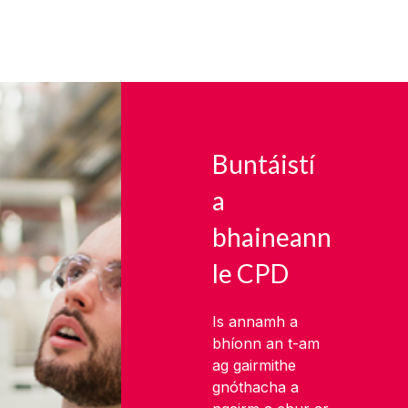
Buntáistí
a
bhaineann
le CPD
Is annamh a
bhíonn an t-am
ag gairmithe
gnóthacha a