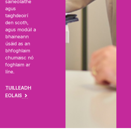
saineolaithe
agus
taighdeoirí
den scoth,
agus modúil a
bhaineann
úsáid as an
bhfoghlaim
chumaisc nó
foghlaim ar
líne.
TUILLEADH
EOLAIS