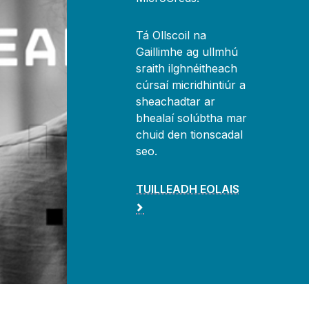
Tá Ollscoil na
Gaillimhe ag ullmhú
sraith ilghnéitheach
cúrsaí micridhintiúr a
sheachadtar ar
bhealaí solúbtha mar
chuid den tionscadal
seo.
TUILLEADH EOLAIS