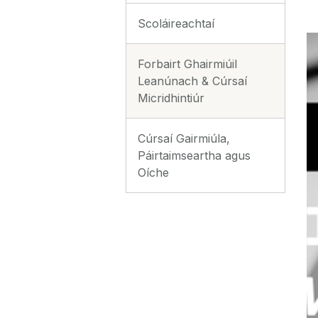
Scoláireachtaí
Forbairt Ghairmiúil
Leanúnach & Cúrsaí
Micridhintiúr
Cúrsaí Gairmiúla,
Páirtaimseartha agus
Oíche