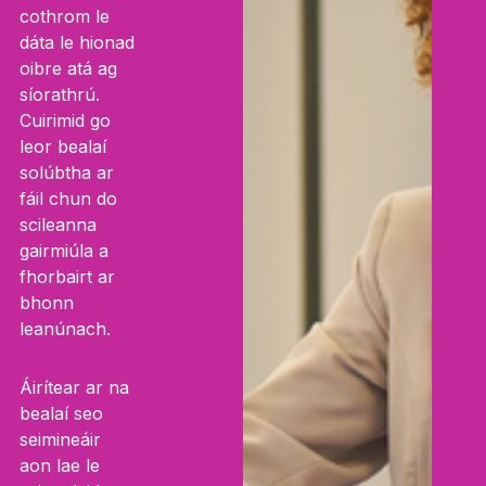
cothrom le
dáta le hionad
oibre atá ag
síorathrú.
Cuirimid go
leor bealaí
solúbtha ar
fáil chun do
scileanna
gairmiúla a
fhorbairt ar
bhonn
leanúnach.
Áirítear ar na
bealaí seo
seimineáir
aon lae le