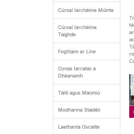
Cúrsaí Iarchéime Múinte
T
fé
Cúrsaí Iarchéime
a
Taighde
ao
Tá
Foghlaim ar Líne
ro
Cú
Conas Iarratas a
Dhéanamh
Táillí agus Maoiniú
Modhanna Staidéir
Laethanta Oscailte