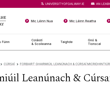
UNIVERSITYOFGALWAY.IE
AN LEAB
Mic Léinn Nua
Mic Léinn Reatha
Coláistí
Gnó &
s Fúinn
Taighde
& Scoileanna
Tionscal
CÚRSAÍ
FORBAIRT GHAIRMIÚIL LEANÚNACH & CÚRSAÍ MICRIDHINTIÚR
▻
▻
miúil Leanúnach & Cúrsaí