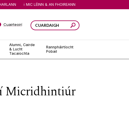
HARLANN
MIC LÉINN & AN FHOIREANN
Cuairteoirí
Alumni, Cairde
Rannpháirtíocht
& Lucht
Pobail
Tacaíochta
 Micridhintiúr